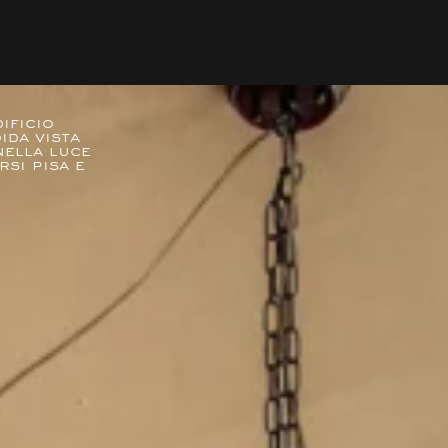
ificio
ida vista
nella luce
rsi Pisa e