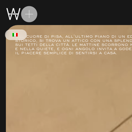
Nel cuore di Pisa, all’ultimo piano di un ed
storico, si trova un attico con una splend
sui tetti della città. Le mattine scorrono 
e nella quiete, e ogni angolo invita a gode
il piacere semplice di sentirsi a casa.