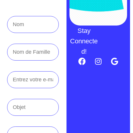
Stay
Connecte
d!